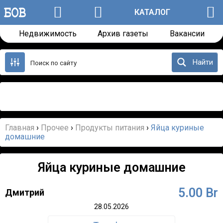
КАТАЛОГ
Недвижимость
Архив газеты
Вакансии
Перейти
к
Найти
содержанию
Назад
Далее
Главная
›
Прочее
›
Продукты питания
›
Яйца куриные
домашние
Яйца куриные домашние
5.00 Br
Дмитрий
-
/1
28.05.2026