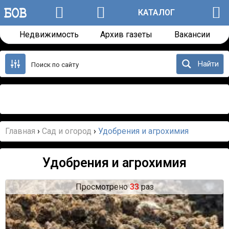
КАТАЛОГ
Недвижимость
Архив газеты
Вакансии
Перейти
к
Найти
содержанию
Назад
Далее
Главная
›
Сад и огород
›
Удобрения и агрохимия
Удобрения и агрохимия
Просмотрено
33
раз