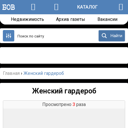
КАТАЛОГ
Недвижимость
Архив газеты
Вакансии
Перейти
к
Найти
содержанию
Назад
Далее
Главная
›
Женский гардероб
Женский гардероб
Просмотрено
3
раза