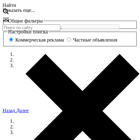
Перейти
Найти
Показать еще...
к
содержанию
Общие фильтры
Настройки поиска
Коммерческая реклама
Частные объявления
Назад
Далее