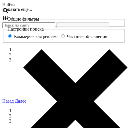
Перейти
Найти
Показать еще...
к
содержанию
Общие фильтры
Настройки поиска
Коммерческая реклама
Частные объявления
Назад
Далее