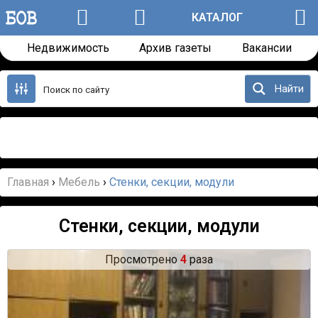
КАТАЛОГ
Недвижимость
Архив газеты
Вакансии
Перейти
к
Найти
содержанию
Назад
Далее
Главная
›
Мебель
›
Стенки, секции, модули
Стенки, секции, модули
Просмотрено
4
раза