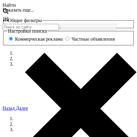
Перейти
Найти
Показать еще...
к
содержанию
Общие фильтры
Настройки поиска
Коммерческая реклама
Частные объявления
Назад
Далее