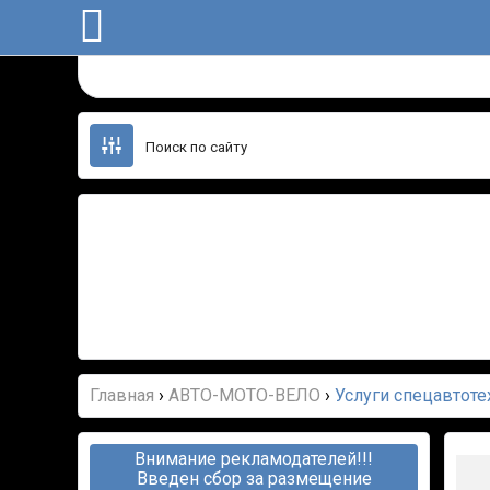
Перейти
к
содержанию
Главная
›
АВТО-МОТО-ВЕЛО
›
Услуги спецавтоте
Внимание рекламодателей!!!
Введен сбор за размещение