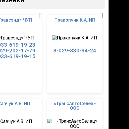
техники
Гравсэнд» ЧУП
Пракопчик К.А. ИП
033-619-19-23
029-202-17-79
8-029-830-34-24
033-619-19-15
Савчук А.В. ИП
«ТрансАвтоСелец»
ООО