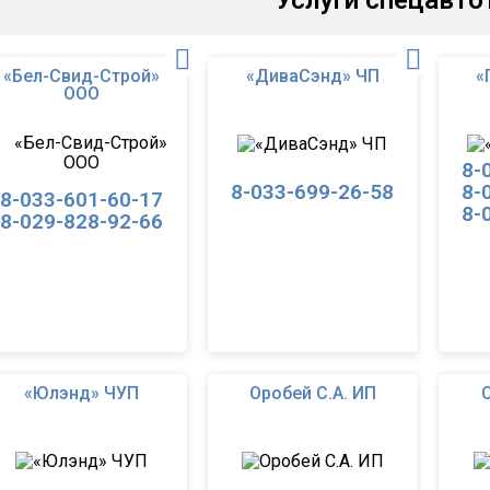
Услуги спецавто
«Бел-Свид-Строй»
«ДиваСэнд» ЧП
«
ООО
8-
8-033-699-26-58
8-
8-033-601-60-17
8-
8-029-828-92-66
«Юлэнд» ЧУП
Оробей С.А. ИП