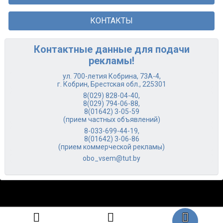
КОНТАКТЫ
Контактные данные для подачи
рекламы!
ул. 700-летия Кобрина, 73А-4,
г. Кобрин, Брестская обл., 225301
8(029) 828-04-40
,
8(029) 794-06-88
,
8(01642) 3-05-59
(прием частных объявлений)
8-033-699-44-19
,
8(01642) 3-06-86
(прием коммерческой рекламы)
obo_vsem@tut.by