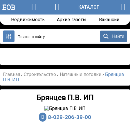
КАТАЛОГ
Недвижимость
Архив газеты
Вакансии
Перейти
к
Найти
содержанию
Назад
Далее
Главная
›
Строительство
›
Натяжные потолки
›
Брянцев
П.В. ИП
Брянцев П.В. ИП
8-029-206-39-00