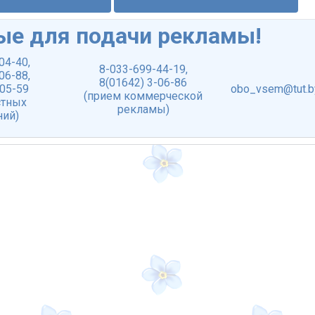
ые для подачи рекламы!
-04-40
,
8-033-699-44-19
,
-06-88
,
8(01642) 3-06-86
-05-59
obo_vsem@tut.b
(прием коммерческой
стных
рекламы)
ний)