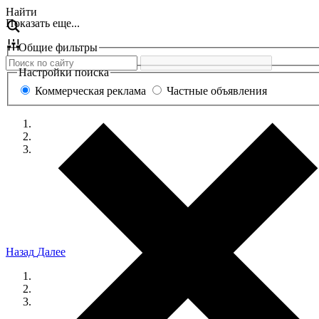
Перейти
Найти
Показать еще...
к
содержанию
Общие фильтры
Настройки поиска
Коммерческая реклама
Частные объявления
Назад
Далее