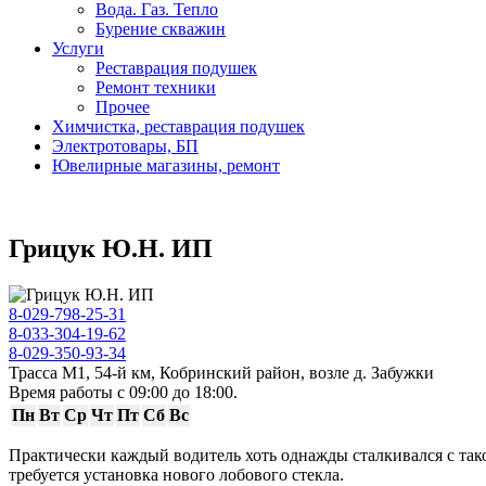
Вода. Газ. Тепло
Бурение скважин
Услуги
Реставрация подушек
Ремонт техники
Прочее
Химчистка, реставрация подушек
Электротовары, БП
Ювелирные магазины, ремонт
Грицук Ю.Н. ИП
8-029-798-25-31
8-033-304-19-62
8-029-350-93-34
Трасса М1, 54-й км, Кобринский район, возле д. Забужки
Время работы с 09:00 до 18:00.
Пн
Вт
Ср
Чт
Пт
Сб
Вс
Практически каждый водитель хоть однажды сталкивался с так
требуется установка нового лобового стекла.