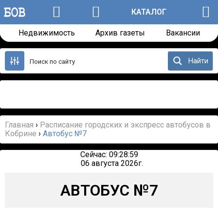
КАТАЛОГ
Недвижимость
Архив газеты
Вакансии
Перейти
к
Найти
содержанию
Назад
Далее
Главная
›
Расписание городских и экспресс автобусов в
Кобрине
›
Автобус №7
Сейчас: 09:28:59
06 августа 2026г.
АВТОБУС №7