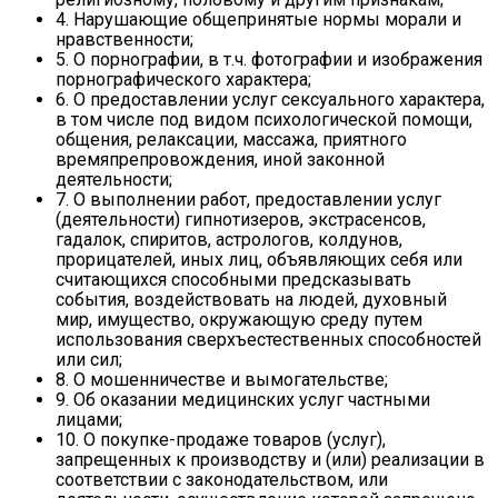
4. Нарушающие общепринятые нормы морали и
нравственности;
5. О порнографии, в т.ч. фотографии и изображения
порнографического характера;
6. О предоставлении услуг сексуального характера,
в том числе под видом психологической помощи,
общения, релаксации, массажа, приятного
времяпрепровождения, иной законной
деятельности;
7. О выполнении работ, предоставлении услуг
(деятельности) гипнотизеров, экстрасенсов,
гадалок, спиритов, астрологов, колдунов,
прорицателей, иных лиц, объявляющих себя или
считающихся способными предсказывать
события, воздействовать на людей, духовный
мир, имущество, окружающую среду путем
использования сверхъестественных способностей
или сил;
8. О мошенничестве и вымогательстве;
9. Об оказании медицинских услуг частными
лицами;
10. О покупке-продаже товаров (услуг),
запрещенных к производству и (или) реализации в
соответствии с законодательством, или