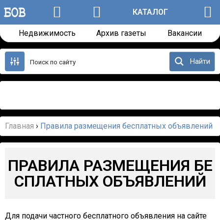
КАТАЛОГ
Недвижимость
Архив газеты
Вакансии
Перейти
к
Найти
содержанию
Назад
Далее
Главная
›
Правила размещения бесплатных объявлений
ПРАВИЛА РАЗМЕЩЕНИЯ БЕ
СПЛАТНЫХ ОБЪЯВЛЕНИЙ
Для подачи частного бесплатного объявления на сайте