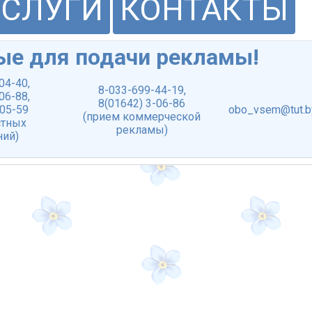
УСЛУГИ
КОНТАКТЫ
ые для подачи рекламы!
-04-40
,
8-033-699-44-19
,
-06-88
,
8(01642) 3-06-86
-05-59
obo_vsem@tut.b
(прием коммерческой
стных
рекламы)
ний)