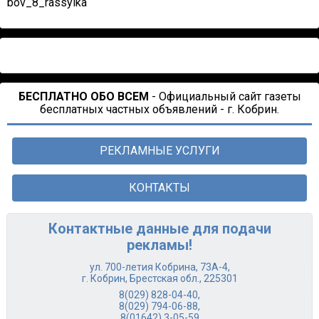
bov_8_rassylka
БЕСПЛАТНО ОБО ВСЕМ
- Официальный сайт газеты
бесплатных частных объявлений - г. Кобрин.
РЕКЛАМНЫЕ УСЛУГИ
КОНТАКТЫ
Контактные данные для подачи
рекламы!
ул. 700-летия Кобрина, 73А-4,
г. Кобрин, Брестская обл., 225301
8(029) 828-04-40
,
8(029) 794-06-88
,
8(01642) 3-05-59