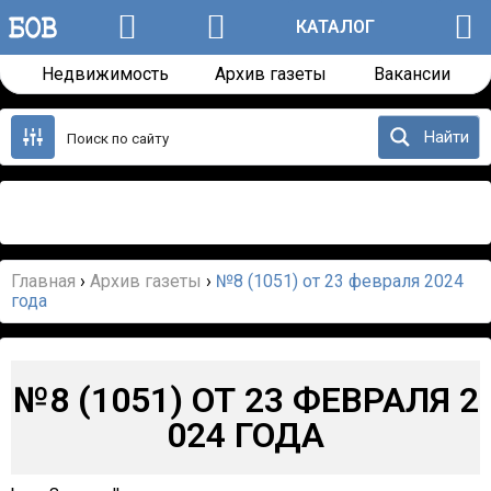
КАТАЛОГ
Недвижимость
Архив газеты
Вакансии
Перейти
к
Найти
содержанию
Назад
Далее
Главная
›
Архив газеты
›
№8 (1051) от 23 февраля 2024
года
№8 (1051) ОТ 23 ФЕВРАЛЯ 2
024 ГОДА