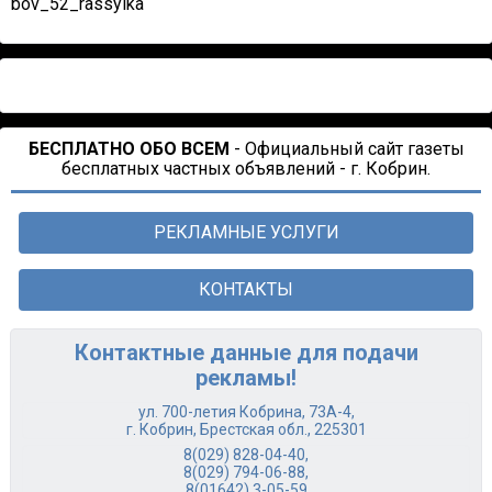
bov_52_rassylka
БЕСПЛАТНО ОБО ВСЕМ
- Официальный сайт газеты
бесплатных частных объявлений - г. Кобрин.
РЕКЛАМНЫЕ УСЛУГИ
КОНТАКТЫ
Контактные данные для подачи
рекламы!
ул. 700-летия Кобрина, 73А-4,
г. Кобрин, Брестская обл., 225301
8(029) 828-04-40
,
8(029) 794-06-88
,
8(01642) 3-05-59