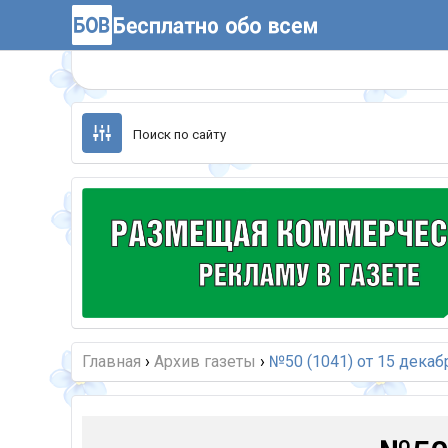
Перейти
к
содержанию
Главная
›
Архив газеты
›
№50 (1041) от 15 декаб