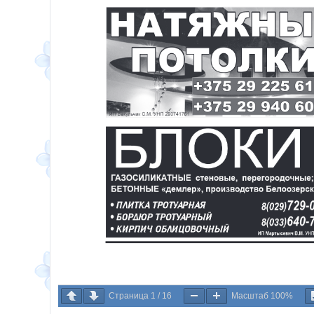
Страница
1
/
16
Масштаб
100%