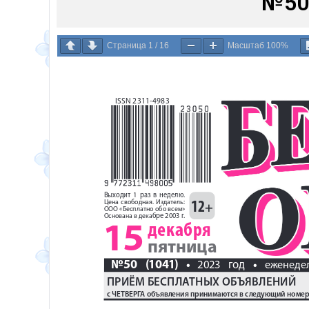
№50 
Страница
1
/
16
Масштаб
100%