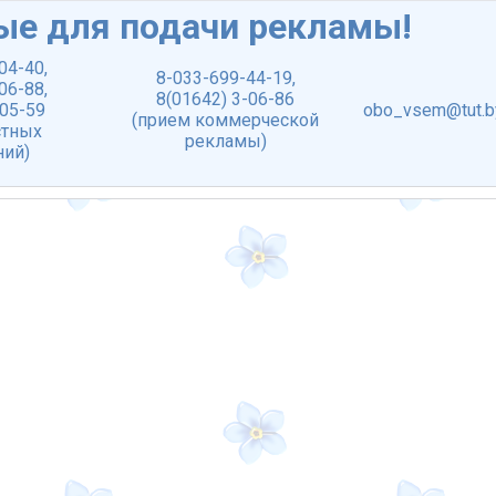
ые для подачи рекламы!
-04-40
,
8-033-699-44-19
,
-06-88
,
8(01642) 3-06-86
-05-59
obo_vsem@tut.b
(прием коммерческой
стных
рекламы)
ний)