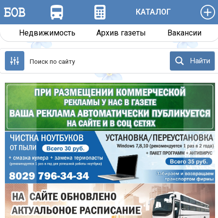
КАТАЛОГ
Недвижимость
Архив газеты
Вакансии
Перейти
к
Найти
содержанию
Назад
Далее