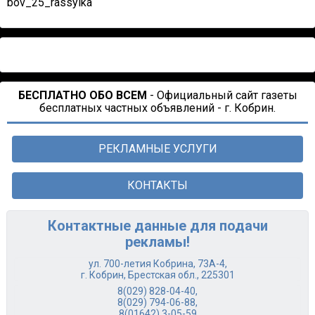
bov_25_rassylka
БЕСПЛАТНО ОБО ВСЕМ
- Официальный сайт газеты
бесплатных частных объявлений - г. Кобрин.
РЕКЛАМНЫЕ УСЛУГИ
КОНТАКТЫ
Контактные данные для подачи
рекламы!
ул. 700-летия Кобрина, 73А-4,
г. Кобрин, Брестская обл., 225301
8(029) 828-04-40
,
8(029) 794-06-88
,
8(01642) 3-05-59