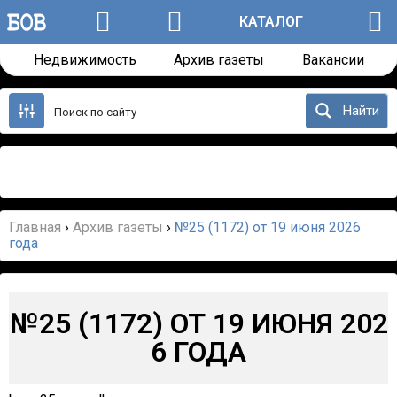
КАТАЛОГ
Недвижимость
Архив газеты
Вакансии
Перейти
к
Найти
содержанию
Назад
Далее
Главная
›
Архив газеты
›
№25 (1172) от 19 июня 2026
года
№25 (1172) ОТ 19 ИЮНЯ 202
6 ГОДА