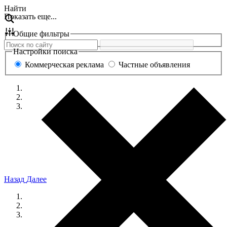
Перейти
Найти
Показать еще...
к
содержанию
Общие фильтры
Настройки поиска
Коммерческая реклама
Частные объявления
Назад
Далее