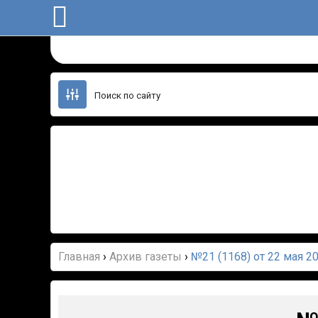
Перейти
к
содержанию
Главная
›
Архив газеты
›
№21 (1168) от 22 мая 2