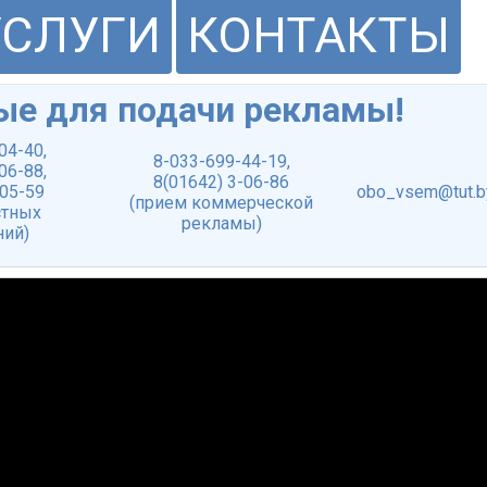
УСЛУГИ
КОНТАКТЫ
ые для подачи рекламы!
-04-40
,
8-033-699-44-19
,
-06-88
,
8(01642) 3-06-86
-05-59
obo_vsem@tut.b
(прием коммерческой
стных
рекламы)
ний)