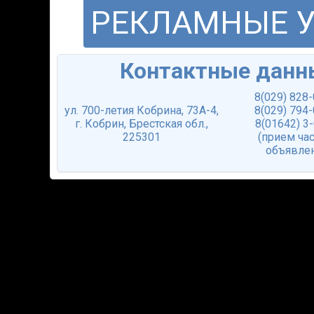
РЕКЛАМНЫЕ 
Контактные данн
8(029) 828
ул. 700-летия Кобрина, 73А-4,
8(029) 794
г. Кобрин, Брестская обл.,
8(01642) 3
225301
(прием ча
объявле